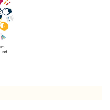
 um
 und
ng