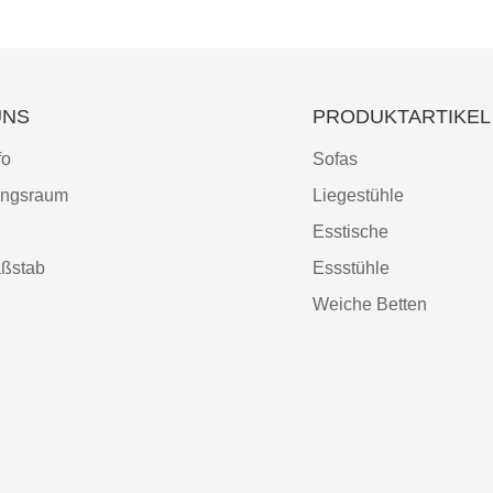
UNS
PRODUKTARTIKEL
fo
Sofas
ungsraum
Liegestühle
Esstische
ßstab
Essstühle
Weiche Betten