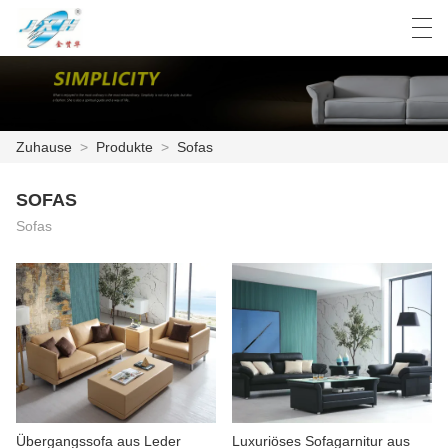
العربية
Deutsch
English
Español
Zuhause
>
Produkte
>
Sofas
ZUHAUSE
SOFAS
Sofas
PRODUKTE
FABRIK
NACHRICHTEN
PRODUKTKATALOG
KONTAKTIERE UNS
Übergangssofa aus Leder
Luxuriöses Sofagarnitur aus