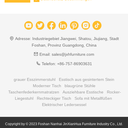
Adresse:
Industriegebiet Jiangwei, Shatou, Jiujiang, Stadt
Foshan, Provinz Guangdong, China
Email:
sales@jxhfurniture.com
Telefon:
+86-757-86903631
grauer Esszimmerstuhl
Esstisch aus gesintertem Stein
Moderner Tisch
blaugrüne Stühle
Taschenfederkernmatratzen
Ausziehbare Esstische
Rocker-
Liegestuhl
Rechteckiger Tisch
Sofa mit Metallfüßen
Elektrischer Ledersessel
Copyright by © 2023 Foshan Nanhai JinXianHua Furniture Industry Co., Ltd.