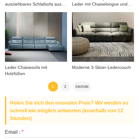
ausziehbares Schlafsofa aus
Leder mit Chaiselongue und
Stoff
Getränkehalter
Leder-Chaisesofa mit
Moderne 3-Sitzer-Ledercouch
Holzfüßen
1
2
nächste
Holen Sie sich den neuesten Preis? Wir werden so
schnell wie möglich antworten (innerhalb von 12
Stunden)
Email :
*