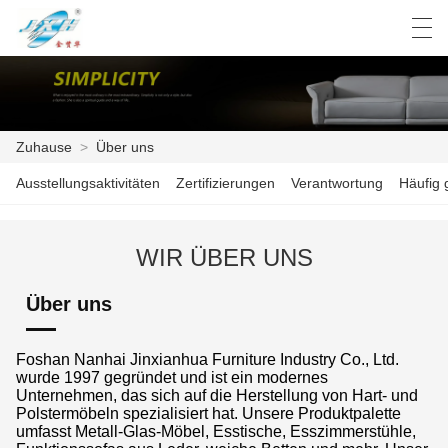
العربية
Deutsch
English
Español
Zuhause
>
Über uns
Ausstellungsaktivitäten
Zertifizierungen
Verantwortung
Häufig 
ZUHAUSE
PRODUKTE
WIR ÜBER UNS
FABRIK
Über uns
NACHRICHTEN
Foshan Nanhai Jinxianhua Furniture Industry Co., Ltd.
PRODUKTKATALOG
wurde 1997 gegründet und ist ein modernes
Unternehmen, das sich auf die Herstellung von Hart- und
Polstermöbeln spezialisiert hat. Unsere Produktpalette
KONTAKTIERE UNS
umfasst Metall-Glas-Möbel, Esstische, Esszimmerstühle,