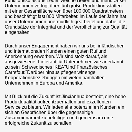
Funktionssofas aus Leder, weiche Betten und mehr. Unser
ÜBER UNS
Unternehmen verfügt über fünf große Produktionsstätten
mit einer Gesamtfläche von über 100.000 Quadratmetern
und beschäftigt fast 800 Mitarbeiter. Im Laufe der Jahre hat
unser Unternehmen unermüdlich gearbeitet und dabei die
Grundsätze der Integrität und der Verpflichtung zur Qualität
eingehalten.
Durch unser Engagement haben wir uns bei inländischen
und internationalen Kunden einen guten Ruf und
Anerkennung erworben. Wir sind stolz darauf, als
ausgewiesener Lieferant für Unternehmen wie anerkannt
zu sein"Schwedisches IKEA"Und"Französisches
Carrefour."Darüber hinaus pflegen wir enge
Kooperationsbeziehungen mit vielen namhaften
Unternehmen in Europa und Amerika.
Mit Blick auf die Zukunft ist Jinxianhua bestrebt, eine hohe
Produktqualität aufrechtzuerhalten und exzellenten
Service zu bieten. Wir laden alle potenziellen Kunden ein,
sich an Gesprächen über die gegenseitige
Zusammenarbeit zu beteiligen und gemeinsam eine
erfolgreiche Zukunft zu schaffen.